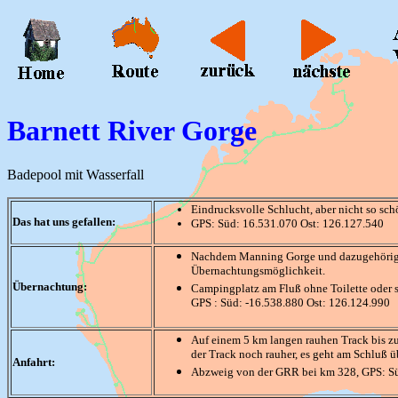
Barnett River Gorge
Badepool mit Wasserfall
Eindrucksvolle Schlucht, aber nicht so sc
Das hat uns gefallen:
GPS: Süd: 16.531.070 Ost: 126.127.540
Nachdem Manning Gorge und dazugehöriger 
Übernachtungsmöglichkeit.
Übernachtung:
Campingplatz am Fluß ohne Toilette oder 
GPS : Süd: -16.538.880 Ost: 126.124.990
Auf einem 5 km langen rauhen Track bis zu
der Track noch rauher, es geht am Schluß üb
Anfahrt:
Abzweig von der GRR bei km 328, GPS: Sü