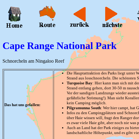
Cape Range National Park
Schnorcheln am Ningaloo Reef
Die Hauptattraktion des Parks liegt unter 
Strand aus losschnorcheln. Die schönsten S
Turquoise Bay
: Hier kann man sich mit d
Strand entlang gehen, dort 30-50 m rauss
Vor der sandigen Landzunge wieder ausstei
gefährliche Strömung!). Man sieht Korallen 
kein Camping möglich.
Das hat uns gefallen:
Pilgramunna South
: Wer hier campt, hat
Infos zu den Campingplätzen und Schnorche
über Haie wissen will, fragt den Ranger do
es zwar viele Haie gibt, aber noch nie was pa
Auch an Land hat der Park einiges zu biet
landschaftliche Höhepunkt, und es gibt vie