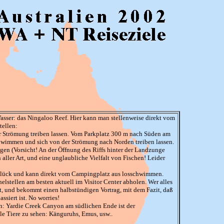
Wasser: das Ningaloo Reef. Hier kann man stellenweise direkt vom
tellen:
er Strömung treiben lassen. Vom Parkplatz 300 m nach Süden am
chwimmen und sich von der Strömung nach Norden treiben lassen.
gen (Vorsicht! An der Öffnung des Riffs hinter der Landzunge
aller Art, und eine unglaubliche Vielfalt von Fischen! Leider
 Glück und kann direkt vom Campingplatz aus losschwimmen.
lstellen am besten aktuell im Visitor Center abholen. Wer alles
rt, und bekommt einen halbstündigen Vortrag, mit dem Fazit, daß
ssiert ist. No worries!
en: Yardie Creek Canyon am südlichen Ende ist der
le Tiere zu sehen: Känguruhs, Emus, usw..