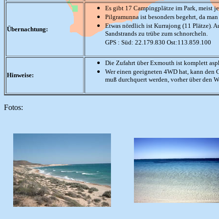
Es gibt 17 Campingplätze im Park, meist j
Pilgramunna ist besonders begehrt, da man 
E
twas nördlich ist Kurrajong (11 Plätze). 
Übernachtung:
Sandstrands zu trübe zum schnorcheln.
GPS : Süd: 22.179.830 Ost:113.859.100
Die Zufahrt über Exmouth ist komplett asph
Wer einen geeigneten 4WD hat, kann den Co
Hinweise:
muß durchquert werden, vorher über den W
Fotos: