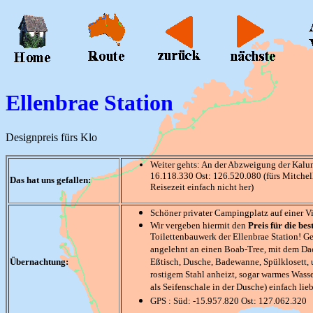
Ellenbrae Station
Designpreis fürs Klo
Weiter gehts: An der Abzweigung der Kalu
16.118.330 Ost: 126.520.080 (fürs Mitchel
Das hat uns gefallen:
Reisezeit einfach nicht her)
Schöner privater Campingplatz auf einer V
Wir vergeben hiermit den
Preis für die be
Toilettenbauwerk der Ellenbrae Station! Ge
angelehnt an einen Boab-Tree, mit dem Dach 
Übernachtung:
Eßtisch, Dusche, Badewanne, Spülklosett,
rostigem Stahl anheizt, sogar warmes Wasser
als Seifenschale in der Dusche) einfach li
GPS : Süd: -15.957.820 Ost: 127.062.320