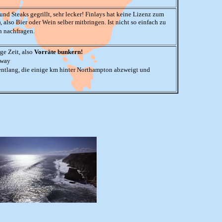
und Steaks gegrillt, sehr lecker! Finlays hat keine Lizenz zum
lso Bier oder Wein selber mitbringen. Ist nicht so einfach zu
n nachfragen.
ige Zeit, also
Vorräte bunkern!
hway
 entlang, die einige km hinter Northampton abzweigt und